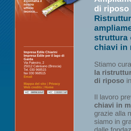
e contatta il
nostro
di riposo
ufficio
tecnico...
Ristruttu
ampliame
struttur
chiavi i
Impresa Edile Chiarini
Impresa Edile per il lago di
Garda
Stiamo cur
Via Palestro, 2
25012
Calvisano (Brescia)
Tel. 030 968515
la ristrutt
fax 030 968515
Email
di riposo
in
Mappa del sito
|
Privacy
Web credits
|
Home
Il lavoro pr
chiavi in m
grazie alla 
siamo in gra
dalle fondaz