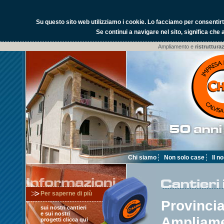
Su questo sito web utilizziamo i cookie.
Lo facciamo per consentirti 
Se continui a navigare nel sito, significa che 
Ampliamento e
ristruttura
Chi siamo
Non solo case
Il n
Per saperne di più
Provincia
sui nostri cantieri
e sui nostri
Ampliame
progetti clicca qui