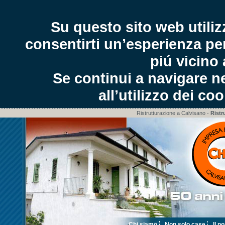
Su questo sito web utiliz
consentirti un’esperienza per
piú vicino 
Se continui a navigare ne
all’utilizzo dei co
Ristrutturazione a Calvisano -
Ristr
Chi siamo
Non solo case
Il n