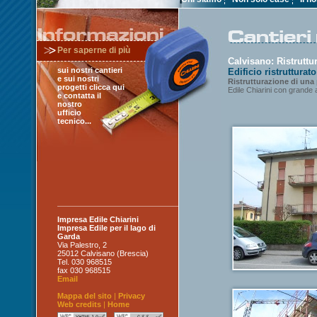
Per saperne di più
Calvisano: Ristruttu
sui nostri cantieri
Edificio ristrutturat
e sui nostri
Ristrutturazione di una
progetti clicca qui
Edile Chiarini con grande at
e contatta il
nostro
ufficio
tecnico...
Impresa Edile Chiarini
Impresa Edile per il lago di
Garda
Via Palestro, 2
25012
Calvisano (Brescia)
Tel. 030 968515
fax 030 968515
Email
Mappa del sito
|
Privacy
Web credits
|
Home