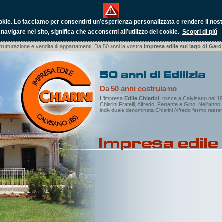
okie.
Lo facciamo per consentirti un’esperienza personalizzata e rendere il nostro
 navigare nel sito, significa che acconsenti all’utilizzo dei cookie.
Scopri di piú
trutturazione e vendita di appartamenti. Da 50 anni la vostra
impresa edile sul lago di Gar
Da 50 anni costruiamo
L'impresa
Edile Chiarini
, nasce a Calvisano nel 1
Chiarini Fratelli, Alfredo, Ferrante e Gino. Nell'anno
individuale denominata Chiarini Alfredo fermo restan