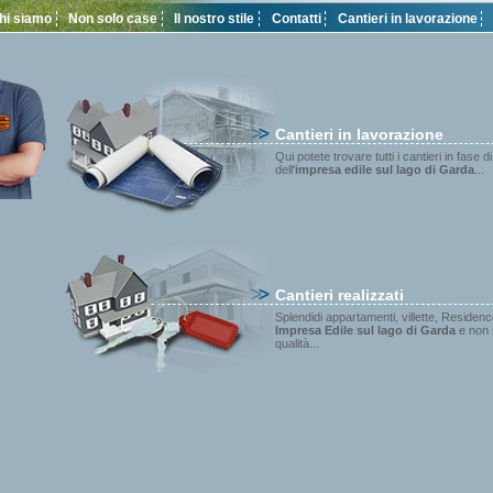
hi siamo
Non solo case
Il nostro stile
Contatti
Cantieri in lavorazione
Cantieri in lavorazione
Qui potete trovare tutti i cantieri in fase d
dell'
impresa edile sul lago di Garda
...
Cantieri realizzati
Splendidi appartamenti, villette, Residen
Impresa Edile sul lago di Garda
e non 
qualità...