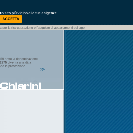
 sito piú vicino alle tue esigenze.
ACCETTA
da
per la ristrutturazione e l'acquisto di appartamenti sul lago.
959 sotto la denominazione
1975
diventa una ditta
do la prestazione...