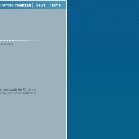
Cantieri realizzati
News
Home
i sviluppo
ce
realizzati da Chiarini
solo, per poter vedere la